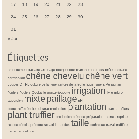
17
18
19
20
21
22
23
24
25
26
27
28
29
30
31
« Jan
Étiquettes
amendement calcaire
arrosage
bourjassotte
branches latérales
brûlé
capillaire
chêne chevelu
chêne vert
certification
couper
CTIFL
culture de la figue
culture de la truffe
figue
figuers Perpignan
irrigation
figuiers
figuiers Occitanie
goutte-à-goutte
livre
micro
mixte
paillage
aspersion
pH
plantation
piège;truffe;récolte;substrat;production;
plants truffiers
plant truffier
production précoce
préparation
racines
reprise
taille
récolte
récolte précoce
sol acide
sondes
technique
travail truffière
truffe
trufficulture