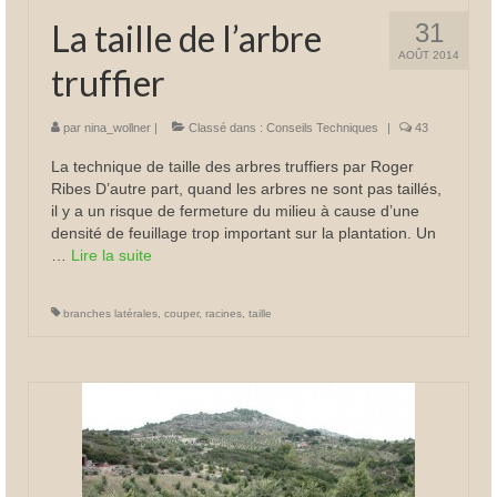
La taille de l’arbre
31
AOÛT 2014
truffier
par
nina_wollner
|
Classé dans :
Conseils Techniques
|
43
La technique de taille des arbres truffiers par Roger
Ribes D’autre part, quand les arbres ne sont pas taillés,
il y a un risque de fermeture du milieu à cause d’une
densité de feuillage trop important sur la plantation. Un
…
Lire la suite­­
branches latérales
,
couper
,
racines
,
taille