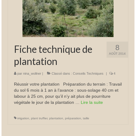
Fiche technique de
8
AOÛT 2014
plantation
par
nina_wollner
|
Classé dans :
Conseils Techniques
|
4
Réussir votre plantation Préparation du terrain : Travail
du sol 6 mois à 1 an à l’avance : sous-solage 40 cm et
labour à 25 cm, pour qu’il n’y ait plus de pourriture
végétale le jour de la plantation …
Lire la suite­­
irrigation
,
plant truffier
,
plantation
,
préparation
,
taille