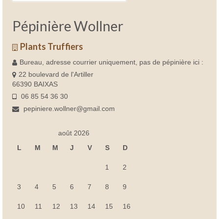
Pépinière Wollner
Plants Truffiers
Bureau, adresse courrier uniquement, pas de pépinière ici :
22 boulevard de l'Artiller
66390 BAIXAS
06 85 54 36 30
pepiniere.wollner@gmail.com
août 2026
L
M
M
J
V
S
D
1
2
3
4
5
6
7
8
9
10
11
12
13
14
15
16