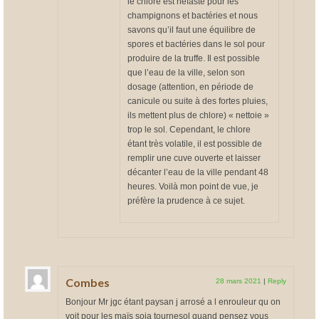
le chlore est néfaste pour les
champignons et bactéries et nous
savons qu’il faut une équilibre de
spores et bactéries dans le sol pour
produire de la truffe. Il est possible
que l’eau de la ville, selon son
dosage (attention, en période de
canicule ou suite à des fortes pluies,
ils mettent plus de chlore) « nettoie »
trop le sol. Cependant, le chlore
étant très volatile, il est possible de
remplir une cuve ouverte et laisser
décanter l’eau de la ville pendant 48
heures. Voilà mon point de vue, je
préfère la prudence à ce sujet.
Combes
28 mars 2021
|
Reply
Bonjour Mr jgc étant paysan j arrosé a l enrouleur qu on
voit pour les maïs soja tournesol quand pensez vous