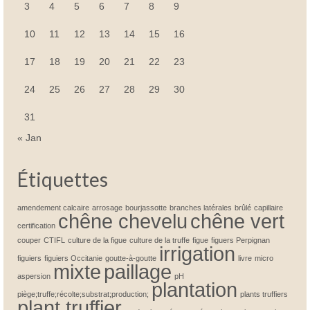
3
4
5
6
7
8
9
10
11
12
13
14
15
16
17
18
19
20
21
22
23
24
25
26
27
28
29
30
31
« Jan
Étiquettes
amendement calcaire
arrosage
bourjassotte
branches latérales
brûlé
capillaire
chêne chevelu
chêne vert
certification
couper
CTIFL
culture de la figue
culture de la truffe
figue
figuers Perpignan
irrigation
figuiers
figuiers Occitanie
goutte-à-goutte
livre
micro
mixte
paillage
aspersion
pH
plantation
piège;truffe;récolte;substrat;production;
plants truffiers
plant truffier