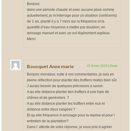
Bonjour,
dans une période chaude et avec aucune pluie comme
actuellement, je m’interroge pour un doublon (vert/cerris)
de 1 an, planté il y a 7 mois sur la fréquence et la
quantité d’eau moyenne a mettre par doublon, en
arrosage manuel et avec un sol légèrement argileux.
Merci
Bousquet Anne marie
25 février 2025
|
Reply
Bonjour monsieur, suite à vos commentaires, je suis en
pleine réflection pour planter des truffiers mixtes bien sûr.
J aurais besoin de quelques précisions a savoir:
A qu elle distance planter des truffiers d une haie de
chênes et de genévriers .?
A qu elle distance planter les truffiers entre eux et
distance entre deux rangées ?
Et qu elle fréquence d arrosage pour la reprise et pour l
entretien de la plantation?
Dans l’ attente de votre réponse, je vous prie d agréer