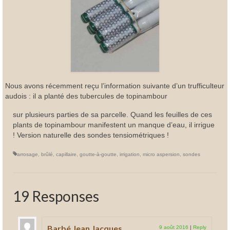
Nous avons récemment reçu l’information suivante d’un trufficulteur
audois : il a planté des tubercules de topinambour
sur plusieurs parties de sa parcelle. Quand les feuilles de ces
plants de topinambour manifestent un manque d’eau, il irrigue
! Version naturelle des sondes tensiométriques !
arrosage
,
brûlé
,
capillaire
,
goutte-à-goutte
,
irrigation
,
micro aspersion
,
sondes
19 Responses
Barbé Jean Jacques
9 août 2016
|
Reply