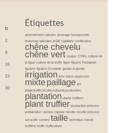
Étiquettes
D
amendement calcaire
arrosage
bourjassotte
2
branches latérales
brûlé
capillaire
certification
chêne chevelu
chêne vert
9
couper
CTIFL
culture de
la figue
culture de la truffe
figue
figuers Perpignan
16
figuiers
figuiers Occitanie
goutte-à-goutte
irrigation
23
livre
micro aspersion
mixte
paillage
pH
30
piège;truffe;récolte;substrat;production;
plantation
plants truffiers
plant truffier
production précoce
préparation
racines
reprise
récolte
récolte précoce
taille
sol acide
sondes
technique
travail
truffière
truffe
trufficulture