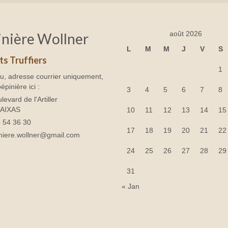
août 2026
nière Wollner
L
M
M
J
V
S
ts Truffiers
1
u, adresse courrier uniquement,
épinière ici :
3
4
5
6
7
8
levard de l'Artiller
BAIXAS
10
11
12
13
14
15
 54 36 30
17
18
19
20
21
22
niere.wollner@gmail.com
24
25
26
27
28
29
31
« Jan